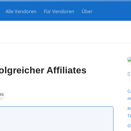
Alle Vendoren
Für Vendoren
Über
lgreicher Affiliates
C
m
K
T
O