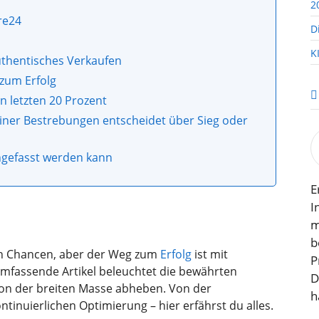
2
re24
D
K
thentisches Verkaufen
 zum Erfolg
en letzten 20 Prozent
iner Bestrebungen entscheidet über Sieg oder
gefasst werden kann
E
I
m
b
von Chancen, aber der Weg zum
Erfolg
ist mit
P
mfassende Artikel beleuchtet die bewährten
D
s von der breiten Masse abheben. Von der
h
ontinuierlichen Optimierung – hier erfährst du alles.